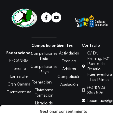
Comités
Contacto
Competiciones
Federaciones
Actividades
C/ Dr.
Competiciones
Fleming, 1-2ª
Pista
FECANBM
Técnico
Puerto del
Competiciones
Tenerife
Árbitros
Rosario
Playa
Fuerteventura
Lanzarote
Competición
- Las Palmas
Formación
Gran Canaria
Apelación
(+34) 928
Plataforma
Fuerteventura
855 596
Formación
febamfuer@gm
Listado de
Cursos
Gestionar consentimiento