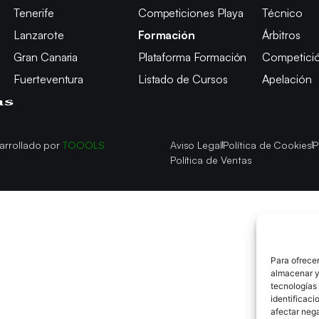
Tenerife
Competiciones Playa
Técnico
Lanzarote
Formación
Árbitros
Gran Canaria
Plataforma Formación
Competici
Fuerteventura
Listado de Cursos
Apelación
arrollado por
TOOOLS
Aviso Legal
Política de Cookies
P
Política de Ventas
Para ofrecer
almacenar y/
tecnologías
identificaci
afectar nega