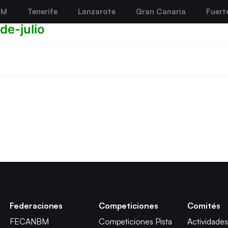
BM
Tenerife
Lanzarote
Gran Canaria
Fuert
e-julio
Federaciones
Competiciones
Comités
FECANBM
Competiciones Pista
Actividades