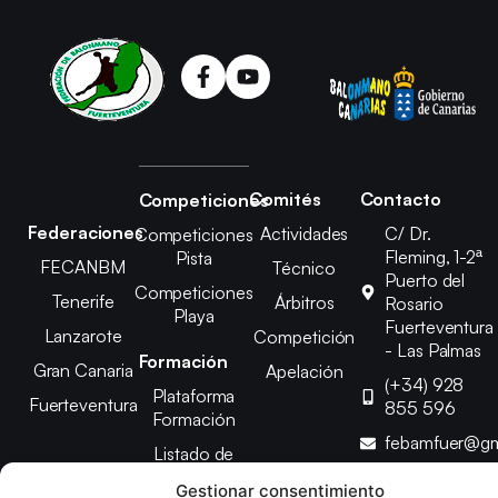
Comités
Contacto
Competiciones
Federaciones
Actividades
C/ Dr.
Competiciones
Fleming, 1-2ª
Pista
FECANBM
Técnico
Puerto del
Competiciones
Tenerife
Árbitros
Rosario
Playa
Fuerteventura
Lanzarote
Competición
- Las Palmas
Formación
Gran Canaria
Apelación
(+34) 928
Plataforma
Fuerteventura
855 596
Formación
febamfuer@gm
Listado de
Cursos
Gestionar consentimiento