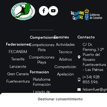
Comités
Contacto
Competiciones
Federaciones
Actividades
C/ Dr.
Competiciones
Fleming, 1-2ª
Pista
FECANBM
Técnico
Puerto del
Competiciones
Tenerife
Árbitros
Rosario
Playa
Fuerteventura
Lanzarote
Competición
- Las Palmas
Formación
Gran Canaria
Apelación
(+34) 928
Plataforma
Fuerteventura
855 596
Formación
febamfuer@gm
Listado de
Cursos
Gestionar consentimiento