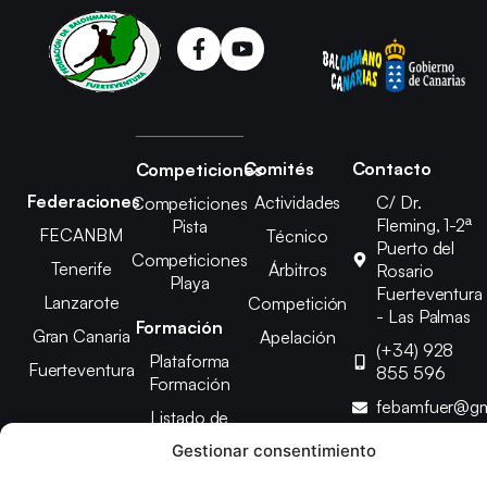
Comités
Contacto
Competiciones
Federaciones
Actividades
C/ Dr.
Competiciones
Fleming, 1-2ª
Pista
FECANBM
Técnico
Puerto del
Competiciones
Tenerife
Árbitros
Rosario
Playa
Fuerteventura
Lanzarote
Competición
- Las Palmas
Formación
Gran Canaria
Apelación
(+34) 928
Plataforma
Fuerteventura
855 596
Formación
febamfuer@gm
Listado de
Cursos
Gestionar consentimiento