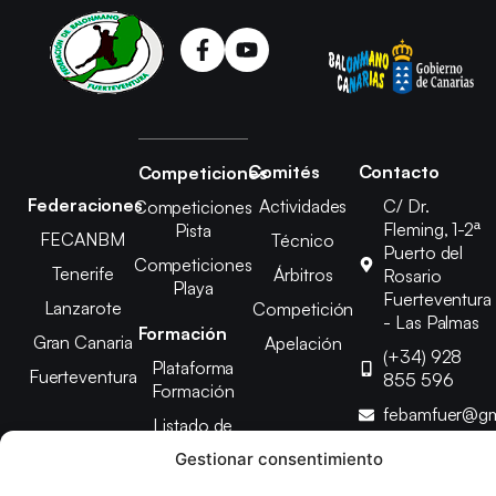
Comités
Contacto
Competiciones
Federaciones
Actividades
C/ Dr.
Competiciones
Fleming, 1-2ª
Pista
FECANBM
Técnico
Puerto del
Competiciones
Tenerife
Árbitros
Rosario
Playa
Fuerteventura
Lanzarote
Competición
- Las Palmas
Formación
Gran Canaria
Apelación
(+34) 928
Plataforma
Fuerteventura
855 596
Formación
febamfuer@gm
Listado de
Cursos
Gestionar consentimiento