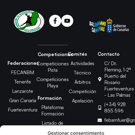
Comités
Contacto
Competiciones
Federaciones
Actividades
C/ Dr.
Competiciones
Fleming, 1-2ª
Pista
FECANBM
Técnico
Puerto del
Competiciones
Tenerife
Árbitros
Rosario
Playa
Fuerteventura
Lanzarote
Competición
- Las Palmas
Formación
Gran Canaria
Apelación
(+34) 928
Plataforma
Fuerteventura
855 596
Formación
febamfuer@gm
Listado de
Cursos
Gestionar consentimiento