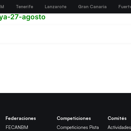
BM
Tenerife
Lanzarote
Gran Canaria
Fuert
ya-27-agosto
Federaciones
Competiciones
Comités
FECANBM
Competiciones Pista
Actividades