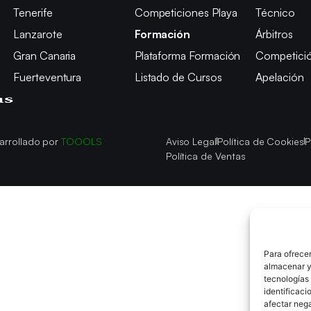
Tenerife
Competiciones Playa
Técnico
Lanzarote
Formación
Árbitros
Gran Canaria
Plataforma Formación
Competici
Fuerteventura
Listado de Cursos
Apelación
arrollado por
TOOOLS
Aviso Legal
Política de Cookies
P
Política de Ventas
Para ofrecer
almacenar y/
tecnologías
identificaci
afectar nega