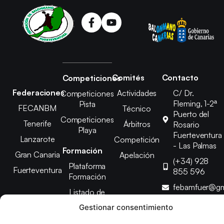
Comités
Contacto
Competiciones
Federaciones
Actividades
C/ Dr.
Competiciones
Fleming, 1-2ª
Pista
FECANBM
Técnico
Puerto del
Competiciones
Tenerife
Árbitros
Rosario
Playa
Fuerteventura
Lanzarote
Competición
- Las Palmas
Formación
Gran Canaria
Apelación
(+34) 928
Plataforma
Fuerteventura
855 596
Formación
febamfuer@gm
Listado de
Cursos
Gestionar consentimiento