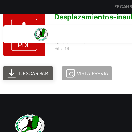
FECAN
Desplazamientos-insu
Tamaño del archivo: 344.37 KB
Created: 24-06-2025
Updated: 24-06-2025
Hits: 46
DESCARGAR
VISTA PREVIA