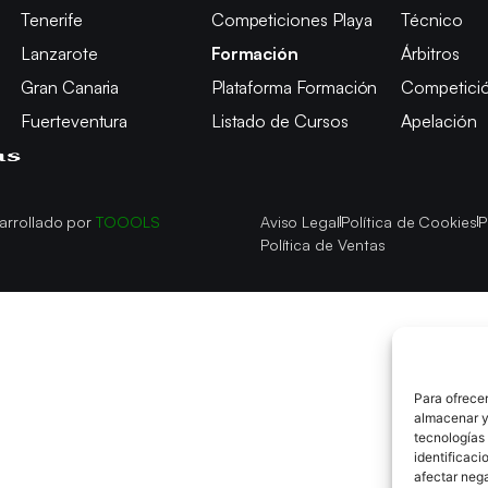
Tenerife
Competiciones Playa
Técnico
Lanzarote
Formación
Árbitros
Gran Canaria
Plataforma Formación
Competici
Fuerteventura
Listado de Cursos
Apelación
arrollado por
TOOOLS
Aviso Legal
Política de Cookies
P
Política de Ventas
Para ofrecer
almacenar y/
tecnologías
identificaci
afectar nega