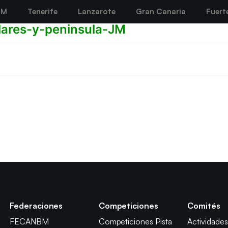
BM
Tenerife
Lanzarote
Gran Canaria
Fuert
lares-y-peninsula-JM
Federaciones
Competiciones
Comités
FECANBM
Competiciones Pista
Actividades