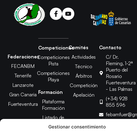
Comités
Contacto
Competiciones
Federaciones
Actividades
C/ Dr.
Competiciones
Fleming, 1-2ª
Pista
FECANBM
Técnico
Puerto del
Competiciones
Tenerife
Árbitros
Rosario
Playa
Fuerteventura
Lanzarote
Competición
- Las Palmas
Formación
Gran Canaria
Apelación
(+34) 928
Plataforma
Fuerteventura
855 596
Formación
febamfuer@gm
Listado de
Cursos
Gestionar consentimiento