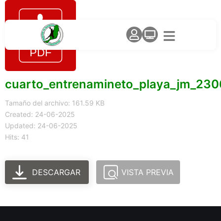
cuarto_entrenamineto_playa_jm_23
Tamaño del archivo: 161.59 KB
Created: 24-06-2025
Updated: 24-06-2025
Hits: 41
DESCARGAR
VISTA PREVIA