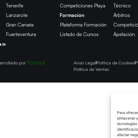
Tenerife
Competiciones Playa
Técnico
Lanzarote
Formación
Árbitros
Gran Canaria
Plataforma Formación
Competici
Fuerteventura
Listado de Cursos
Apelación
arrollado por
TOOOLS
Aviso Legal
Política de Cookies
P
Política de Ventas
Para ofrecer
almacenar y/
tecnologías
identificaci
afectar nega