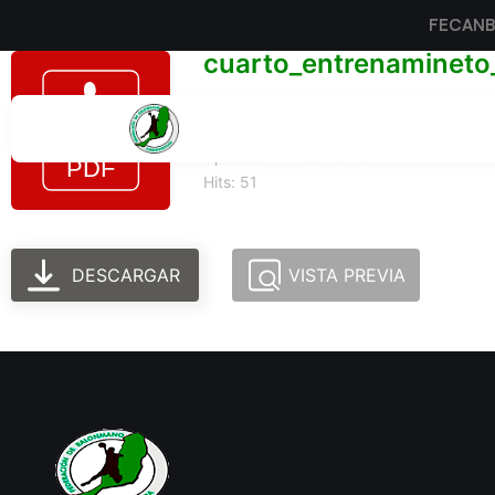
FECAN
cuarto_entrenamineto
Tamaño del archivo: 169.66 KB
Created: 24-06-2025
Updated: 24-06-2025
Hits: 51
DESCARGAR
VISTA PREVIA