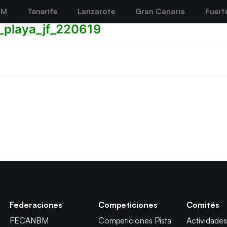
BM
Tenerife
Lanzarote
Gran Canaria
Fuert
_playa_jf_220619
Federaciones
Competiciones
Comités
FECANBM
Competiciones Pista
Actividades