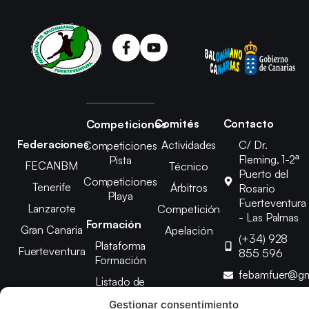
Comités
Contacto
Competiciones
Federaciones
Actividades
C/ Dr.
Competiciones
Fleming, 1-2ª
Pista
FECANBM
Técnico
Puerto del
Competiciones
Tenerife
Árbitros
Rosario
Playa
Fuerteventura
Lanzarote
Competición
- Las Palmas
Formación
Gran Canaria
Apelación
(+34) 928
Plataforma
Fuerteventura
855 596
Formación
febamfuer@gm
Listado de
Cursos
Gestionar consentimiento