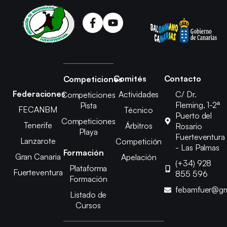
Comités
Contacto
Competiciones
Federaciones
Actividades
C/ Dr.
Competiciones
Fleming, 1-2ª
Pista
FECANBM
Técnico
Puerto del
Competiciones
Tenerife
Árbitros
Rosario
Playa
Fuerteventura
Lanzarote
Competición
- Las Palmas
Formación
Gran Canaria
Apelación
(+34) 928
Plataforma
Fuerteventura
855 596
Formación
febamfuer@gm
Listado de
Cursos