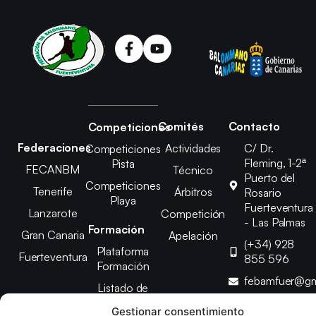
Comités
Contacto
Competiciones
Federaciones
Actividades
C/ Dr.
Competiciones
Fleming, 1-2ª
Pista
FECANBM
Técnico
Puerto del
Competiciones
Tenerife
Árbitros
Rosario
Playa
Fuerteventura
Lanzarote
Competición
- Las Palmas
Formación
Gran Canaria
Apelación
(+34) 928
Plataforma
Fuerteventura
855 596
Formación
febamfuer@gm
Listado de
Cursos
Gestionar consentimiento