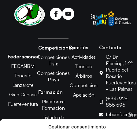
Comités
Contacto
Competiciones
Federaciones
Actividades
C/ Dr.
Competiciones
Fleming, 1-2ª
Pista
FECANBM
Técnico
Puerto del
Competiciones
Tenerife
Árbitros
Rosario
Playa
Fuerteventura
Lanzarote
Competición
- Las Palmas
Formación
Gran Canaria
Apelación
(+34) 928
Plataforma
Fuerteventura
855 596
Formación
febamfuer@gm
Listado de
Cursos
Gestionar consentimiento