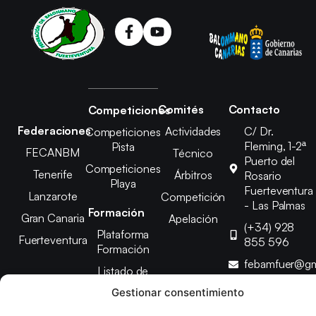
Comités
Contacto
Competiciones
Federaciones
Actividades
C/ Dr.
Competiciones
Fleming, 1-2ª
Pista
FECANBM
Técnico
Puerto del
Competiciones
Tenerife
Árbitros
Rosario
Playa
Fuerteventura
Lanzarote
Competición
- Las Palmas
Formación
Gran Canaria
Apelación
(+34) 928
Plataforma
Fuerteventura
855 596
Formación
febamfuer@gm
Listado de
Cursos
Gestionar consentimiento