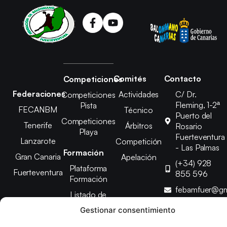
Comités
Contacto
Competiciones
Federaciones
Actividades
C/ Dr.
Competiciones
Fleming, 1-2ª
Pista
FECANBM
Técnico
Puerto del
Competiciones
Tenerife
Árbitros
Rosario
Playa
Fuerteventura
Lanzarote
Competición
- Las Palmas
Formación
Gran Canaria
Apelación
(+34) 928
Plataforma
Fuerteventura
855 596
Formación
febamfuer@gm
Listado de
Cursos
Gestionar consentimiento