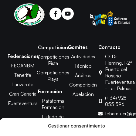
Comités
Contacto
Competiciones
Federaciones
Actividades
C/ Dr.
Competiciones
Fleming, 1-2ª
Pista
FECANBM
Técnico
Puerto del
Competiciones
Tenerife
Árbitros
Rosario
Playa
Fuerteventura
Lanzarote
Competición
- Las Palmas
Formación
Gran Canaria
Apelación
(+34) 928
Plataforma
Fuerteventura
855 596
Formación
febamfuer@gm
Listado de
Cursos
Gestionar consentimiento