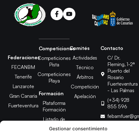
Comités
Contacto
Competiciones
Federaciones
Actividades
C/ Dr.
Competiciones
Fleming, 1-2ª
Pista
FECANBM
Técnico
Puerto del
Competiciones
Tenerife
Árbitros
Rosario
Playa
Fuerteventura
Lanzarote
Competición
- Las Palmas
Formación
Gran Canaria
Apelación
(+34) 928
Plataforma
Fuerteventura
855 596
Formación
febamfuer@gm
Listado de
Cursos
Gestionar consentimiento