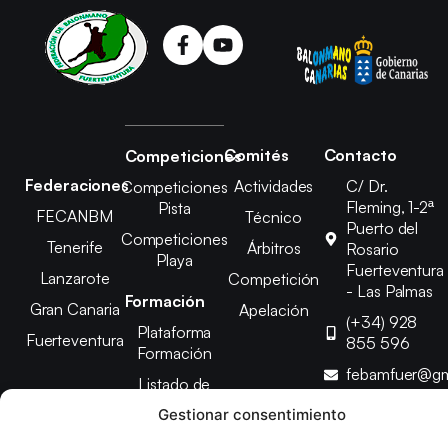
Comités
Contacto
Competiciones
Federaciones
Actividades
C/ Dr.
Competiciones
Fleming, 1-2ª
Pista
FECANBM
Técnico
Puerto del
Competiciones
Tenerife
Árbitros
Rosario
Playa
Fuerteventura
Lanzarote
Competición
- Las Palmas
Formación
Gran Canaria
Apelación
(+34) 928
Plataforma
Fuerteventura
855 596
Formación
febamfuer@gm
Listado de
Cursos
Gestionar consentimiento