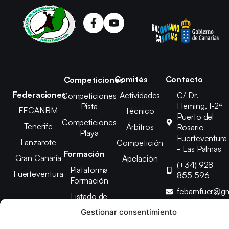
Comités
Contacto
Competiciones
Federaciones
Actividades
C/ Dr.
Competiciones
Fleming, 1-2ª
Pista
FECANBM
Técnico
Puerto del
Competiciones
Tenerife
Árbitros
Rosario
Playa
Fuerteventura
Lanzarote
Competición
- Las Palmas
Formación
Gran Canaria
Apelación
(+34) 928
Plataforma
Fuerteventura
855 596
Formación
febamfuer@gm
Listado de
Cursos
Gestionar consentimiento