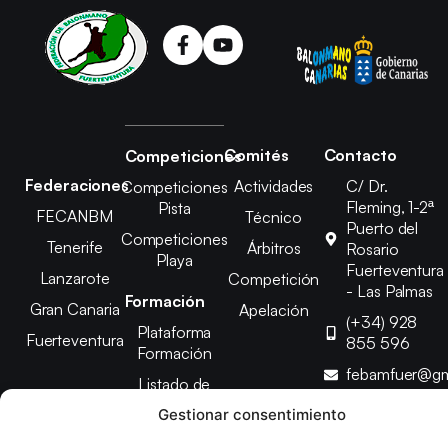
Comités
Contacto
Competiciones
Federaciones
Actividades
C/ Dr.
Competiciones
Fleming, 1-2ª
Pista
FECANBM
Técnico
Puerto del
Competiciones
Tenerife
Árbitros
Rosario
Playa
Fuerteventura
Lanzarote
Competición
- Las Palmas
Formación
Gran Canaria
Apelación
(+34) 928
Plataforma
Fuerteventura
855 596
Formación
febamfuer@gm
Listado de
Cursos
Gestionar consentimiento