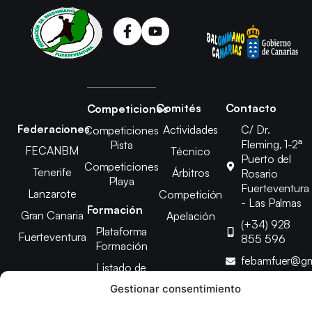
Comités
Contacto
Competiciones
Federaciones
Actividades
C/ Dr.
Competiciones
Fleming, 1-2ª
Pista
FECANBM
Técnico
Puerto del
Competiciones
Tenerife
Árbitros
Rosario
Playa
Fuerteventura
Lanzarote
Competición
- Las Palmas
Formación
Gran Canaria
Apelación
(+34) 928
Plataforma
Fuerteventura
855 596
Formación
febamfuer@gm
Listado de
Cursos
Gestionar consentimiento