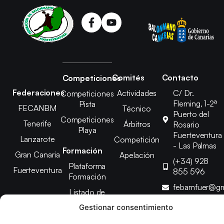
Comités
Contacto
Competiciones
Federaciones
Actividades
C/ Dr.
Competiciones
Fleming, 1-2ª
Pista
FECANBM
Técnico
Puerto del
Competiciones
Tenerife
Árbitros
Rosario
Playa
Fuerteventura
Lanzarote
Competición
- Las Palmas
Formación
Gran Canaria
Apelación
(+34) 928
Plataforma
Fuerteventura
855 596
Formación
febamfuer@gm
Listado de
Cursos
Gestionar consentimiento