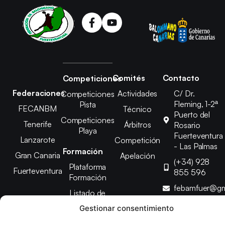
Comités
Contacto
Competiciones
Federaciones
Actividades
C/ Dr.
Competiciones
Fleming, 1-2ª
Pista
FECANBM
Técnico
Puerto del
Competiciones
Tenerife
Árbitros
Rosario
Playa
Fuerteventura
Lanzarote
Competición
- Las Palmas
Formación
Gran Canaria
Apelación
(+34) 928
Plataforma
Fuerteventura
855 596
Formación
febamfuer@gm
Listado de
Cursos
Gestionar consentimiento