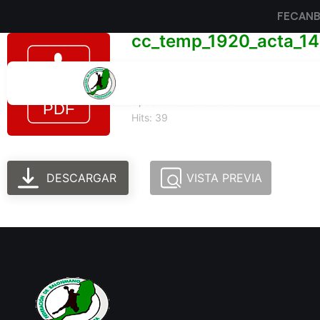
FECAN
cc_temp_1920_acta_14
Tamaño del archivo: 273.27 KB
Created: 24-06-2025
Updated: 24-06-2025
Hits: 39
DESCARGAR
VISTA PREVIA