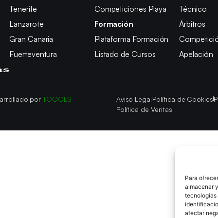
Tenerife
Competiciones Playa
Técnico
Lanzarote
Formación
Árbitros
Gran Canaria
Plataforma Formación
Competici
Fuerteventura
Listado de Cursos
Apelación
arrollado por
TOOOLS
Aviso Legal
Política de Cookies
P
Política de Ventas
Para ofrecer
almacenar y/
tecnologías
identificaci
afectar nega