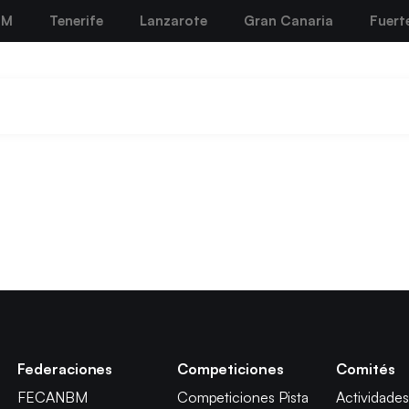
BM
Tenerife
Lanzarote
Gran Canaria
Fuert
Federaciones
Competiciones
Comités
FECANBM
Competiciones Pista
Actividades