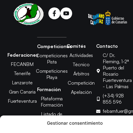
Comités
Contacto
Competiciones
Federaciones
Actividades
C/ Dr.
Competiciones
Fleming, 1-2ª
Pista
FECANBM
Técnico
Puerto del
Competiciones
Tenerife
Árbitros
Rosario
Playa
Fuerteventura
Lanzarote
Competición
- Las Palmas
Formación
Gran Canaria
Apelación
(+34) 928
Plataforma
Fuerteventura
855 596
Formación
febamfuer@gm
Listado de
Cursos
Gestionar consentimiento