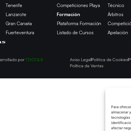
Tenerife
Competiciones Playa
Técnico
Lanzarote
Formación
Árbitros
Gran Canaria
Plataforma Formación
Competici
Fuerteventura
Listado de Cursos
Apelación
arrollado por
TOOOLS
Aviso Legal
Política de Cookies
P
Política de Ventas
Para ofrecer
almacenar y/
tecnologías
identificaci
afectar nega