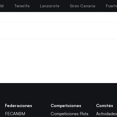
BM
Tenerife
Lanzarote
Gran Canaria
Fuert
Federaciones
Competiciones
Comités
FECANBM
Competiciones Pista
Actividades