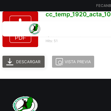
FECAN
cc_temp_1920_acta_10
Tamaño del archivo: 168.71 KB
Created: 24-06-2025
Updated: 24-06-2025
Hits: 51
DESCARGAR
VISTA PREVIA