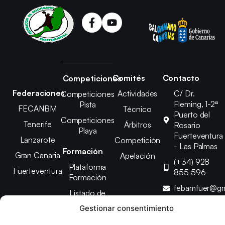
Comités
Contacto
Competiciones
Federaciones
Actividades
C/ Dr.
Competiciones
Fleming, 1-2ª
Pista
FECANBM
Técnico
Puerto del
Competiciones
Tenerife
Árbitros
Rosario
Playa
Fuerteventura
Lanzarote
Competición
- Las Palmas
Formación
Gran Canaria
Apelación
(+34) 928
Plataforma
Fuerteventura
855 596
Formación
febamfuer@gm
Listado de
Cursos
Gestionar consentimiento