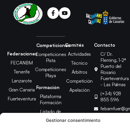
Comités
Contacto
Competiciones
Federaciones
Actividades
C/ Dr.
Competiciones
Fleming, 1-2ª
Pista
FECANBM
Técnico
Puerto del
Competiciones
Tenerife
Árbitros
Rosario
Playa
Fuerteventura
Lanzarote
Competición
- Las Palmas
Formación
Gran Canaria
Apelación
(+34) 928
Plataforma
Fuerteventura
855 596
Formación
febamfuer@gm
Listado de
Cursos
Gestionar consentimiento