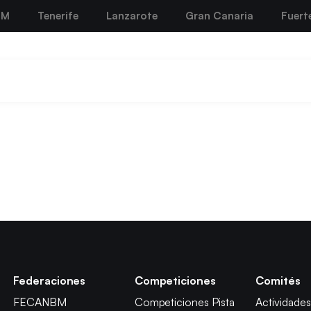
BM
Tenerife
Lanzarote
Gran Canaria
Fuert
Federaciones
Competiciones
Comités
FECANBM
Competiciones Pista
Actividades