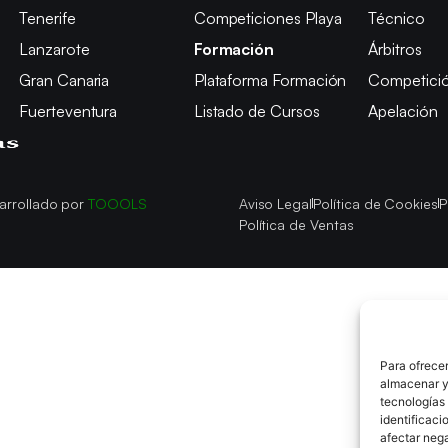
Tenerife
Competiciones Playa
Técnico
Lanzarote
Formación
Árbitros
Gran Canaria
Plataforma Formación
Competici
Fuerteventura
Listado de Cursos
Apelación
arrollado por
TOOOLS
Aviso Legal
Política de Cookies
P
Política de Ventas
Para ofrecer
almacenar y/
tecnologías
identificaci
afectar nega