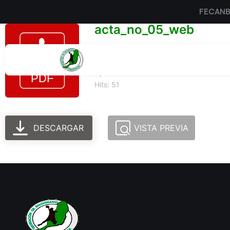
FECAN
acta_no_05_web
Tamaño del archivo: 100.97 KB
Created: 24-06-2025
Updated: 24-06-2025
Hits: 51
DESCARGAR
VISTA PREVIA