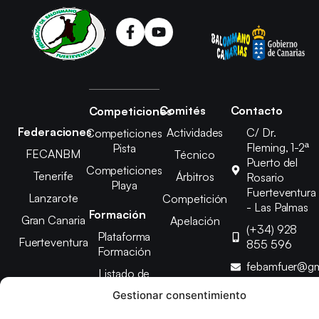
Comités
Contacto
Competiciones
Federaciones
Actividades
C/ Dr.
Competiciones
Fleming, 1-2ª
Pista
FECANBM
Técnico
Puerto del
Competiciones
Tenerife
Árbitros
Rosario
Playa
Fuerteventura
Lanzarote
Competición
- Las Palmas
Formación
Gran Canaria
Apelación
(+34) 928
Plataforma
Fuerteventura
855 596
Formación
febamfuer@gm
Listado de
Cursos
Gestionar consentimiento