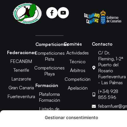
Comités
Contacto
Competiciones
Federaciones
Actividades
C/ Dr.
Competiciones
Fleming, 1-2ª
Pista
FECANBM
Técnico
Puerto del
Competiciones
Tenerife
Árbitros
Rosario
Playa
Fuerteventura
Lanzarote
Competición
- Las Palmas
Formación
Gran Canaria
Apelación
(+34) 928
Plataforma
Fuerteventura
855 596
Formación
febamfuer@gm
Listado de
Cursos
Gestionar consentimiento