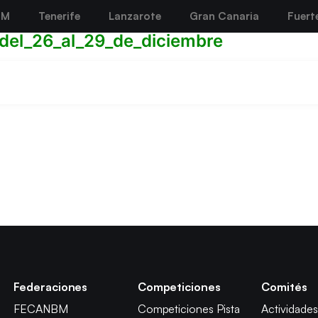
BM
Tenerife
Lanzarote
Gran Canaria
Fuert
del_26_al_29_de_diciembre
Federaciones
Competiciones
Comités
FECANBM
Competiciones Pista
Actividades