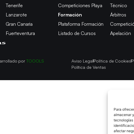
Tenerife
Competiciones Playa
Técnico
Lanzarote
Formación
Árbitros
Gran Canaria
Plataforma Formación
Competici
Fuerteventura
Listado de Cursos
Apelación
arrollado por
TOOOLS
Aviso Legal
Política de Cookies
P
Política de Ventas
Para ofrecer
almacenar y/
tecnologías
identificaci
afectar nega