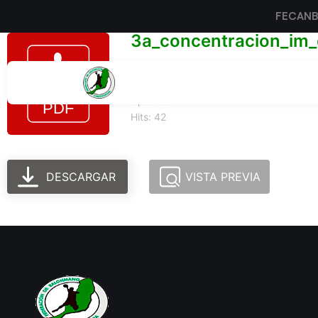
FECAN
3a_concentracion_im_
Tamaño del archivo: 96.37 KB
Created: 24-06-2025
Updated: 24-06-2025
Hits: 42
DESCARGAR
VISTA PREVIA