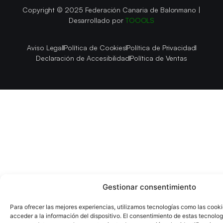
Copyright © 2025 Federación Canaria de Balonmano |
Desarrollado por
TOOOLS
Aviso Legal
Política de Cookies
Política de Privacidad
Declaración de Accesibilidad
Política de Ventas
Gestionar consentimiento
Para ofrecer las mejores experiencias, utilizamos tecnologías como las cook
acceder a la información del dispositivo. El consentimiento de estas tecnolog