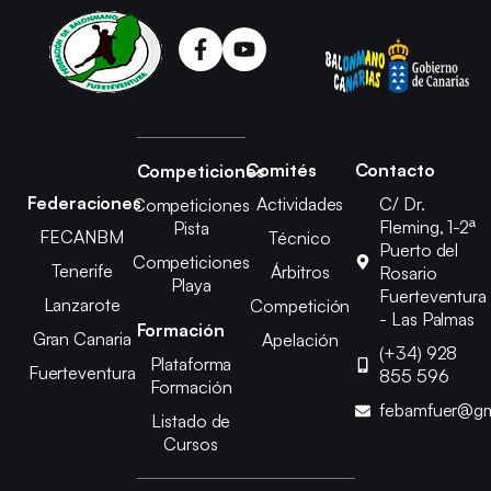
Comités
Contacto
Competiciones
Federaciones
Actividades
C/ Dr.
Competiciones
Fleming, 1-2ª
Pista
FECANBM
Técnico
Puerto del
Competiciones
Tenerife
Árbitros
Rosario
Playa
Fuerteventura
Lanzarote
Competición
- Las Palmas
Formación
Gran Canaria
Apelación
(+34) 928
Plataforma
Fuerteventura
855 596
Formación
febamfuer@gm
Listado de
Cursos