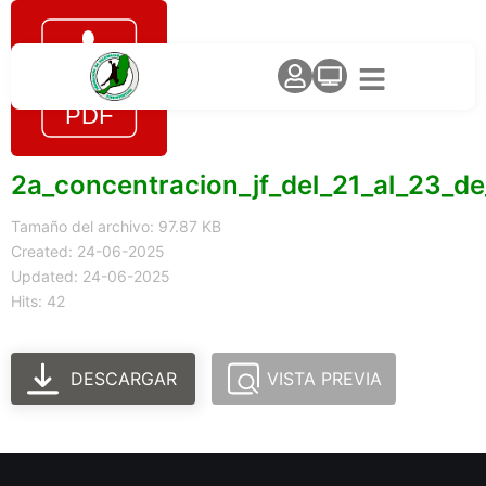
2a_concentracion_jf_del_21_al_23_d
Tamaño del archivo: 97.87 KB
Created: 24-06-2025
Updated: 24-06-2025
Hits: 42
DESCARGAR
VISTA PREVIA