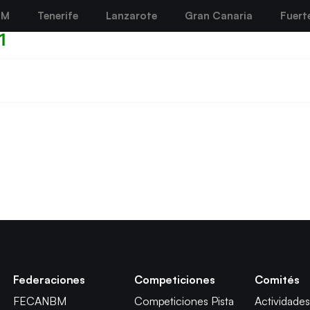
BM
Tenerife
Lanzarote
Gran Canaria
Fuert
1
Federaciones
Competiciones
Comités
FECANBM
Competiciones Pista
Actividades