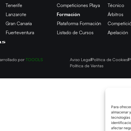
Tenerife
Competiciones Playa
Técnico
Lanzarote
Formación
Árbitros
Gran Canaria
Plataforma Formación
Competici
Fuerteventura
Listado de Cursos
Apelación
arrollado por
TOOOLS
Aviso Legal
Política de Cookies
P
Política de Ventas
Para ofrecer
almacenar y/
tecnologías
identificaci
afectar nega