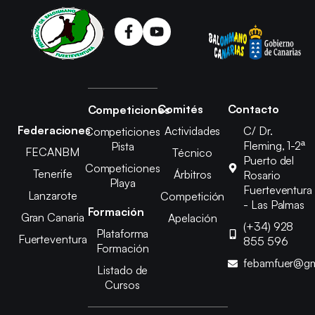
Comités
Contacto
Competiciones
Federaciones
Actividades
C/ Dr.
Competiciones
Fleming, 1-2ª
Pista
FECANBM
Técnico
Puerto del
Competiciones
Tenerife
Árbitros
Rosario
Playa
Fuerteventura
Lanzarote
Competición
- Las Palmas
Formación
Gran Canaria
Apelación
(+34) 928
Plataforma
Fuerteventura
855 596
Formación
febamfuer@gm
Listado de
Cursos