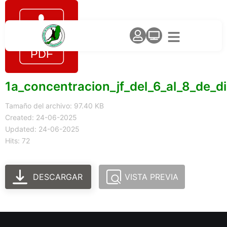
1a_concentracion_jf_del_6_al_8_de_d
Tamaño del archivo: 97.40 KB
Created: 24-06-2025
Updated: 24-06-2025
Hits: 72
DESCARGAR
VISTA PREVIA