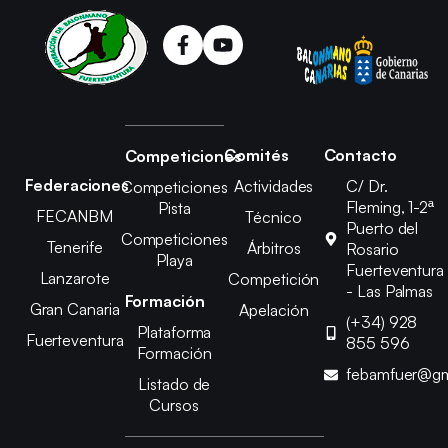
Comités
Contacto
Competiciones
Federaciones
Actividades
C/ Dr.
Competiciones
Fleming, 1-2ª
Pista
FECANBM
Técnico
Puerto del
Competiciones
Tenerife
Árbitros
Rosario
Playa
Fuerteventura
Lanzarote
Competición
- Las Palmas
Formación
Gran Canaria
Apelación
(+34) 928
Plataforma
Fuerteventura
855 596
Formación
febamfuer@gm
Listado de
Cursos