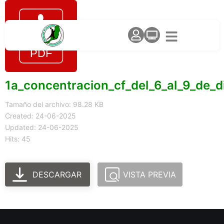
1a_concentracion_cf_del_6_al_9_de_d
Tamaño del archivo: 98.28 KB
Created: 24-06-2025
Updated: 24-06-2025
Hits: 45
DESCARGAR
VISTA PREVIA