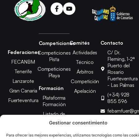
Comités
Contacto
Competiciones
Federaciones
Actividades
C/ Dr.
Competiciones
Fleming, 1-2ª
Pista
FECANBM
Técnico
Puerto del
Competiciones
Tenerife
Árbitros
Rosario
Playa
Fuerteventura
Lanzarote
Competición
- Las Palmas
Formación
Gran Canaria
Apelación
(+34) 928
Plataforma
Fuerteventura
855 596
Formación
febamfuer@gm
Listado de
Cursos
Gestionar consentimiento
Para ofrecer las mejores experiencias, utilizamos tecnologías como las cook