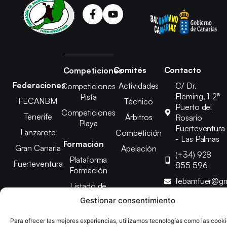
Comités
Contacto
Competiciones
Federaciones
Actividades
C/ Dr.
Competiciones
Fleming, 1-2ª
Pista
FECANBM
Técnico
Puerto del
Competiciones
Tenerife
Árbitros
Rosario
Playa
Fuerteventura
Lanzarote
Competición
- Las Palmas
Formación
Gran Canaria
Apelación
(+34) 928
Plataforma
Fuerteventura
855 596
Formación
febamfuer@gm
Listado de
Cursos
Gestionar consentimiento
Para ofrecer las mejores experiencias, utilizamos tecnologías como las cook