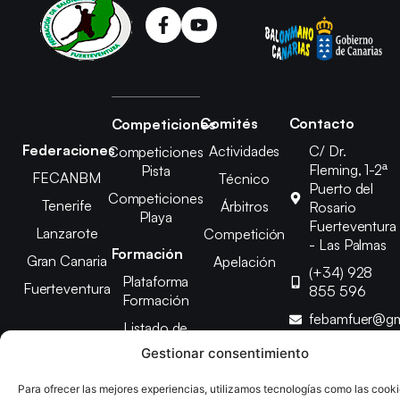
Comités
Contacto
Competiciones
Federaciones
Actividades
C/ Dr.
Competiciones
Fleming, 1-2ª
Pista
FECANBM
Técnico
Puerto del
Competiciones
Tenerife
Árbitros
Rosario
Playa
Fuerteventura
Lanzarote
Competición
- Las Palmas
Formación
Gran Canaria
Apelación
(+34) 928
Plataforma
Fuerteventura
855 596
Formación
febamfuer@gm
Listado de
Cursos
Gestionar consentimiento
Para ofrecer las mejores experiencias, utilizamos tecnologías como las cook