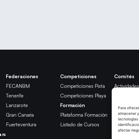
Federaciones
Competiciones
Comités
FECANBM
Competiciones Pista
Actividades
Tenerife
Competiciones Playa
Técnico
Lanzarote
Formación
Árbitros
Para ofrecer
almacenar y/
Gran Canaria
Plataforma Formación
Competici
tecnologías
Fuerteventura
Listado de Cursos
Apelación
identificaci
afectar nega