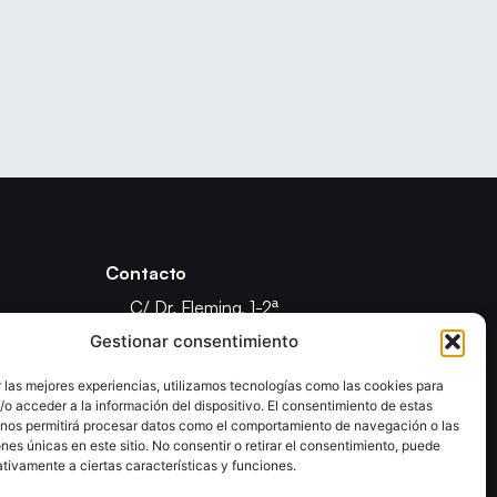
Contacto
C/ Dr. Fleming, 1-2ª
Puerto del Rosario
Gestionar consentimiento
Fuerteventura - Las Palmas
 las mejores experiencias, utilizamos tecnologías como las cookies para
(+34) 928 855 596
o acceder a la información del dispositivo. El consentimiento de estas
ón
febamfuer@gmail.com
 nos permitirá procesar datos como el comportamiento de navegación o las
ones únicas en este sitio. No consentir o retirar el consentimiento, puede
tivamente a ciertas características y funciones.